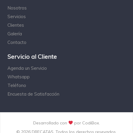
Nosotros
Servicios
Clientes
Galería
Contacto
Servicio al Cliente
Agenda un Servicio
Whatsapp
Teléfono
Encuesta de Satisfacción
Desarrollado con
por
CodiBox
.
© 2026 DRECATAS. Todos los derechos resevados.